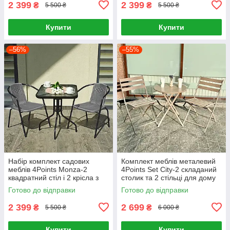
2 399
2 399
₴
₴
5 500 ₴
5 500 ₴
Купити
Купити
–56%
–55%
Набір комплект садових
Комплект меблів металевий
меблів 4Points Monza-2
4Points Set City-2 складаний
квадратний стіл і 2 крісла з
столик та 2 стільці для дому
ротанга для саду кафе Сірий
дачі саду балкону тераси
Готово до відправки
Готово до відправки
кафе Тауп
2 399
2 699
₴
₴
5 500 ₴
6 000 ₴
Купити
Купити