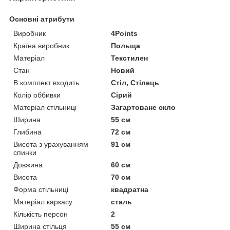
Основні атрибути
Виробник
4Points
Країна виробник
Польща
Матеріал
Текстилен
Стан
Новий
В комплект входить
Стіл, Стілець
Колір оббивки
Сірий
Матеріал стільниці
Загартоване скло
Ширина
55 см
Глибина
72 см
Висота з урахуванням
91 см
спинки
Довжина
60 см
Висота
70 см
Форма стільниці
квадратна
Матеріал каркасу
сталь
Кількість персон
2
Ширина стільця
55 см