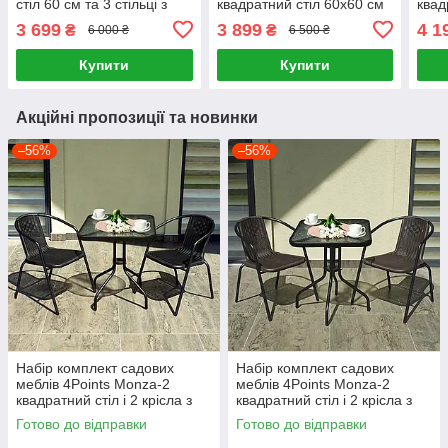
стіл 60 см та 3 стільці з
квадратний стіл 60x60 см
квад
текстилену для саду,
та 3 стільці з текстилену
та 4
3 699
3 899
4 1
₴
₴
6 000 ₴
6 500 ₴
тераси, балкона, кафе
для саду, тераси, балкона
для 
Чорний
Чорний
Чор
Купити
Купити
Акційні пропозиції та новинки
–56%
–56%
Набір комплект садових
Набір комплект садових
меблів 4Points Monza-2
меблів 4Points Monza-2
квадратний стіл і 2 крісла з
квадратний стіл і 2 крісла з
ротанга для саду кафе
ротанга для саду кафе
Готово до відправки
Готово до відправки
Чорний
Коричневий