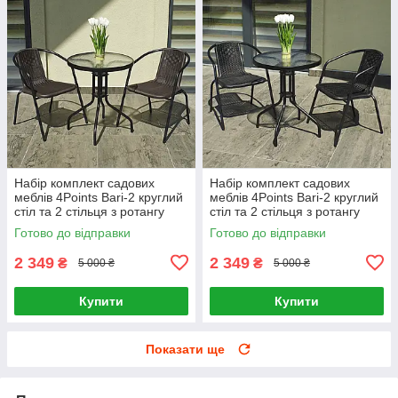
Набір комплект садових
Набір комплект садових
меблів 4Points Bari-2 круглий
меблів 4Points Bari-2 круглий
стіл та 2 стільця з ротангу
стіл та 2 стільця з ротангу
для саду кафе тераси вулиці
для саду кафе тераси вулиці
Готово до відправки
Готово до відправки
2 349
2 349
₴
₴
5 000 ₴
5 000 ₴
Купити
Купити
Показати ще