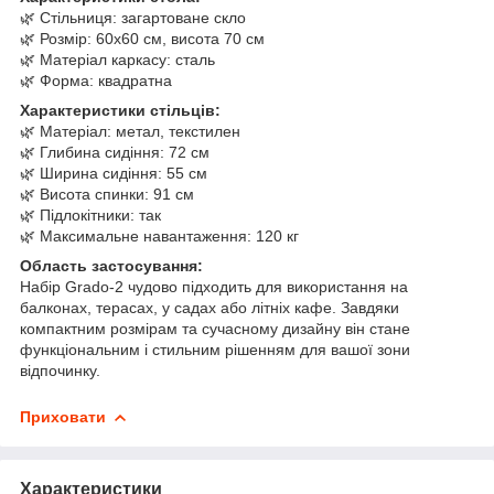
🌿 Стільниця: загартоване скло
🌿 Розмір: 60x60 см, висота 70 см
🌿 Матеріал каркасу: сталь
🌿 Форма: квадратна
Характеристики стільців:
🌿 Матеріал: метал, текстилен
🌿 Глибина сидіння: 72 см
🌿 Ширина сидіння: 55 см
🌿 Висота спинки: 91 см
🌿 Підлокітники: так
🌿 Максимальне навантаження: 120 кг
Область застосування:
Набір Grado-2 чудово підходить для використання на
балконах, терасах, у садах або літніх кафе. Завдяки
компактним розмірам та сучасному дизайну він стане
функціональним і стильним рішенням для вашої зони
відпочинку.
Приховати
Характеристики