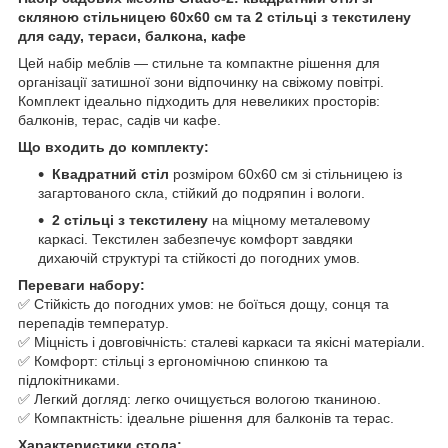
скляною стільницею 60x60 см та 2 стільці з текстилену
для саду, тераси, балкона, кафе
Цей набір меблів — стильне та компактне рішення для
організації затишної зони відпочинку на свіжому повітрі.
Комплект ідеально підходить для невеликих просторів:
балконів, терас, садів чи кафе.
Що входить до комплекту:
Квадратний стіл
розміром 60x60 см зі стільницею із
загартованого скла, стійкий до подряпин і вологи.
2 стільці з текстилену
на міцному металевому
каркасі. Текстилен забезпечує комфорт завдяки
дихаючій структурі та стійкості до погодних умов.
Переваги набору:
✅ Стійкість до погодних умов: не боїться дощу, сонця та
перепадів температур.
✅ Міцність і довговічність: сталеві каркаси та якісні матеріали.
✅ Комфорт: стільці з ергономічною спинкою та
підлокітниками.
✅ Легкий догляд: легко очищується вологою тканиною.
✅ Компактність: ідеальне рішення для балконів та терас.
Характеристики стола: