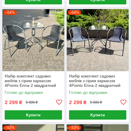
–54%
–54%
Набір комплект садових
Набір комплект садових
меблів з сірим каркасом
меблів з сірим каркасом
4Points Enna-2 квадратний
4Points Enna-2 квадратний
стіл і 2 крісла з ротанга для
стіл і 2 крісла з ротанга для
Готово до відправки
Готово до відправки
саду кафе Чорний
саду кафе Сірий
2 299
2 299
₴
₴
5 000 ₴
5 000 ₴
Купити
Купити
–53%
–53%