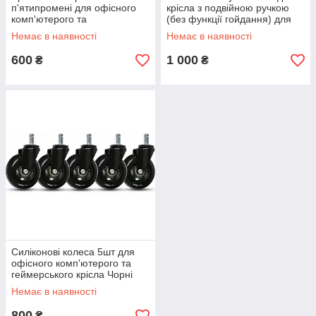
п'ятипромені для офісного
крісла з подвійною ручкою
комп'ютерого та
(без функції гойдання) для
геймерського крісла
офісних та геймерських
Немає в наявності
Немає в наявності
пластикова
крісел
600
1 000
₴
₴
Силіконові колеса 5шт для
офісного комп'ютерого та
геймерського крісла Чорні
Немає в наявності
800
₴