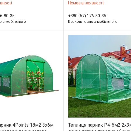
вності
Немає в наявності
76-80-35
+380 (67) 176-80-35
 з мобільного
Безкоштовно з мобільного
арник 4Points 18м2 3x6м
Теплиця парник P4-6м2 2х3