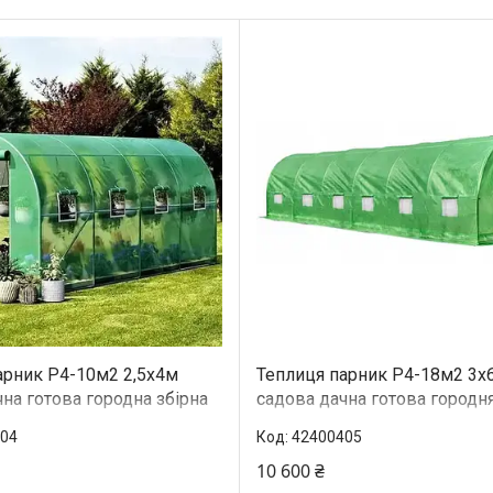
арник P4-10м2 2,5х4м
Теплиця парник Р4-18м2 3x
на готова городна збірна
садова дачна готова городня
я дому дачі з вікнами
теплиця для будинку дачі з 
04
42400405
10 600 ₴