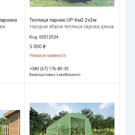
 парника
Теплиця парник UP-6м2 2x3м
ова
городня збірна теплиця садова дачна
іцна
готова для будинку дачі з вікнами
00012534
5 000 ₴
Немає в наявності
+380 (67) 176-80-35
Безкоштовно з мобільного