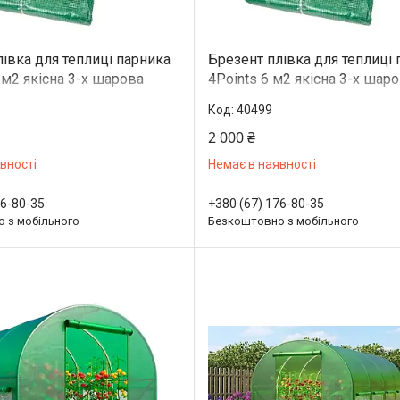
івка для теплиці парника
Брезент плівка для теплиці
 м2 якісна 3-х шарова
4Points 6 м2 якісна 3-х шар
міцна армована міцна
армована міцна армована м
40499
2 000 ₴
вності
Немає в наявності
76-80-35
+380 (67) 176-80-35
 з мобільного
Безкоштовно з мобільного