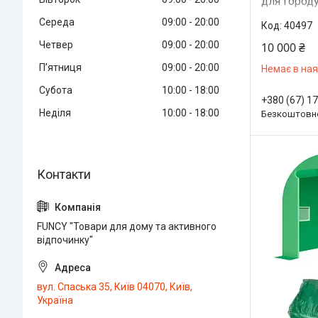
для городу
збірна теп
Середа
09:00
20:00
40497
вікнами
Четвер
09:00
20:00
10 000 ₴
Пʼятниця
09:00
20:00
Немає в ная
Субота
10:00
18:00
+380 (67) 1
Неділя
10:00
18:00
Безкоштовно
FUNCY "Товари для дому та активного
відпочинку"
вул. Спаська 35, Київ 04070, Київ,
Україна