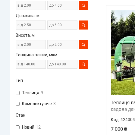
Довжина, м
Висота, м
Товщина плівки, мкм
Тип
Теплиця
9
Теплиця п
Комплектуюче
3
садова дач
Стан
теплиця дл
424004
Новий
12
7 000 ₴