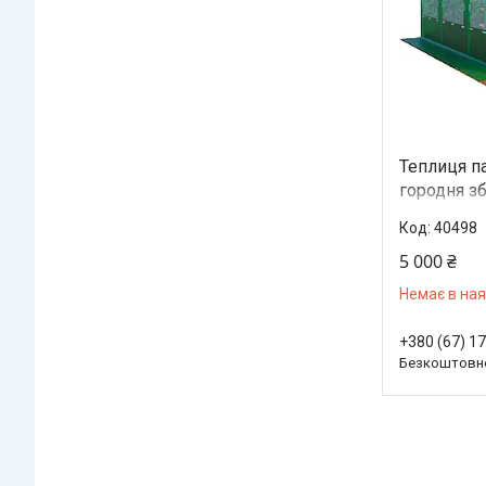
Теплиця п
городня зб
готова для
40498
5 000 ₴
Немає в ная
+380 (67) 1
Безкоштовно