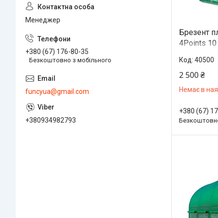
Менеджер
Брезент пл
4Points 10
+380 (67) 176-80-35
армована 
40500
Безкоштовно з мобільного
2 500 ₴
Немає в ная
funcyua@gmail.com
+380 (67) 1
+380934982793
Безкоштовно