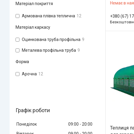
Немає в ная
Матеріал покриття
Армована плівка теплична
12
+380 (67) 1
Безкоштовно
Матеріал каркасу
Оцинкована труба профільна
9
Металева профільна труба
9
Форма
Арочна
12
Графік роботи
Понеділок
09:00
20:00
Теплиця п
Вівторок
09:00
20:00