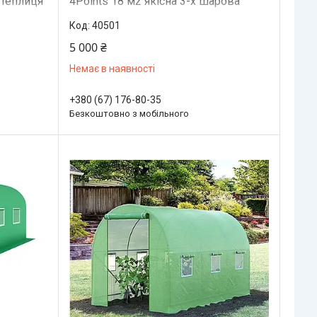
 теплиця
4Points 18 м2 якісна 3-х шарова
армована міцна армована міцна
40501
5 000 ₴
Немає в наявності
+380 (67) 176-80-35
Безкоштовно з мобільного