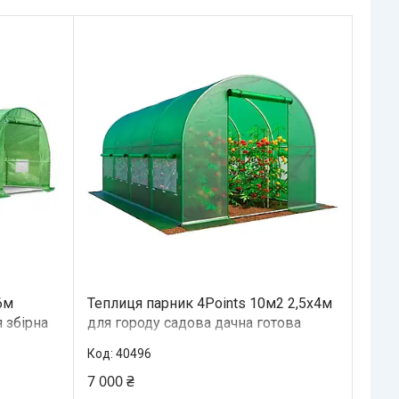
6м
Теплиця парник 4Points 10м2 2,5х4м
 збірна
для городу садова дачна готова
вікнами
збірна теплиця для дому дачі з
40496
вікнами
7 000 ₴