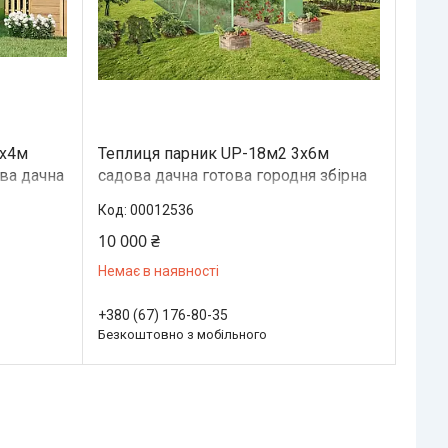
5х4м
Теплиця парник UP-18м2 3x6м
ова дачна
садова дачна готова городня збірна
ами
теплиця для будинку дачі з вікнами
00012536
10 000 ₴
Немає в наявності
+380 (67) 176-80-35
Безкоштовно з мобільного