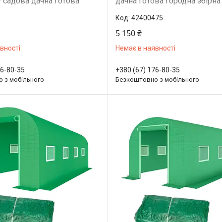
 садова дачна готова
дачна готова городна збірна
лиця для дому дачі з
для дому дачі з вікнами
42400475
5 150 ₴
вності
Немає в наявності
76-80-35
+380 (67) 176-80-35
 з мобільного
Безкоштовно з мобільного