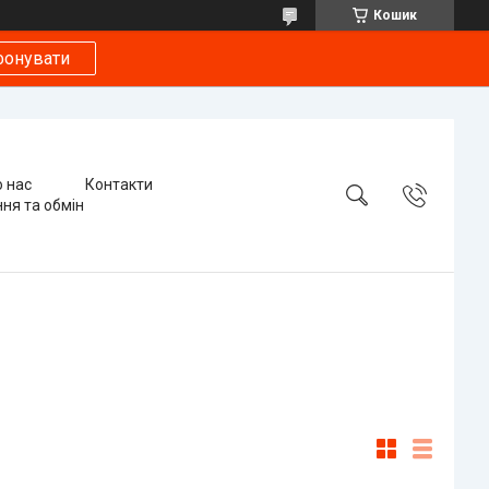
Кошик
фонувати
 нас
Контакти
ня та обмін