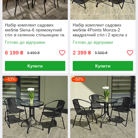
Набір комплект садових
Набір комплект садових
меблів Siena-6 прямокутний
меблів 4Points Monza-2
стіл зі скляною стільницею та
квадратний стіл і 2 крісла з
6 стільців з ротанга Ч
ротанга для саду кафе
Готово до відправки
Готово до відправки
Чорний
6 199
2 399
₴
₴
9 499 ₴
5 500 ₴
Купити
Купити
–53%
–50%