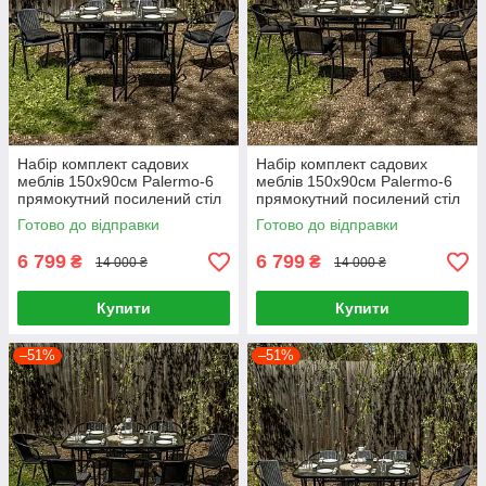
Набір комплект садових
Набір комплект садових
меблів 150x90см Palermo-6
меблів 150x90см Palermo-6
прямокутний посилений стіл
прямокутний посилений стіл
та 6 стільців з ротанга для
та 6 стільців з ротанга для
Готово до відправки
Готово до відправки
саду Сірий
саду Коричневий
6 799
6 799
₴
₴
14 000 ₴
14 000 ₴
Купити
Купити
–51%
–51%