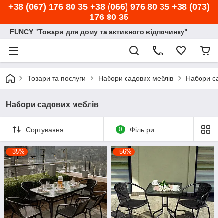
+38 (067) 176 80 35 +38 (066) 976 80 35 +38 (073)
176 80 35
FUNCY "Товари для дому та активного відпочинку"
Товари та послуги
Набори садових меблів
Набори са
Набори садових меблів
Сортування
0
Фільтри
–35%
–56%