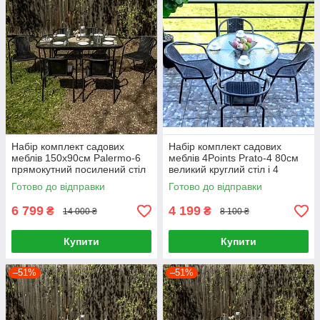
Набір комплект садових
Набір комплект садових
меблів 150x90см Palermo-6
меблів 4Points Prato-4 80см
прямокутний посилений стіл
великий круглий стіл і 4
та 6 стільців з ротанга для
крісла з ротанга для саду,
Готово до відправки
Готово до відправки
саду Чорний
кафе
6 799
4 199
₴
₴
14 000 ₴
8 100 ₴
Купити
Купити
–51%
–51%