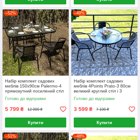
–52%
–49%
Набір комплект садових
Набір комплект садових
меблів 150x90см Palermo-4
меблів 4Points Prato-3 80см
прямокутний посилений стіл
великий круглий стіл і 3
та 4 стільці з ротанга для
крісла з ротанга для саду,
Готово до відправки
Готово до відправки
саду Коричневий
кафе
5 799
3 599
₴
₴
12 000 ₴
7 100 ₴
Купити
Купити
–51%
–48%