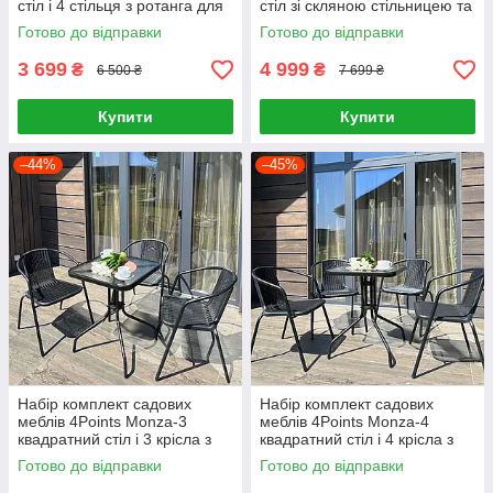
стіл і 4 стільця з ротанга для
стіл зі скляною стільницею та
саду кафе
4 стільці з ротанга для саду Ч
Готово до відправки
Готово до відправки
3 699
4 999
₴
₴
6 500 ₴
7 699 ₴
Купити
Купити
–44%
–45%
Набір комплект садових
Набір комплект садових
меблів 4Points Monza-3
меблів 4Points Monza-4
квадратний стіл і 3 крісла з
квадратний стіл і 4 крісла з
ротанга для саду кафе
ротанга для саду кафе
Готово до відправки
Готово до відправки
Чорний
Чорний