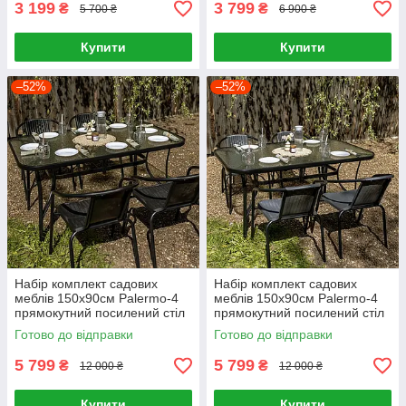
3 199
3 799
₴
₴
5 700 ₴
6 900 ₴
Купити
Купити
–52%
–52%
Набір комплект садових
Набір комплект садових
меблів 150x90см Palermo-4
меблів 150x90см Palermo-4
прямокутний посилений стіл
прямокутний посилений стіл
та 4 стільці з ротанга для
та 4 стільці з ротанга для
Готово до відправки
Готово до відправки
саду Чорний
саду Сірий
5 799
5 799
₴
₴
12 000 ₴
12 000 ₴
Купити
Купити