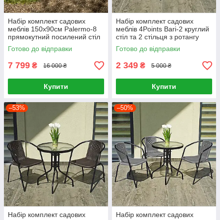
Набір комплект садових
Набір комплект садових
меблів 150x90см Palermo-8
меблів 4Points Bari-2 круглий
прямокутний посилений стіл
стіл та 2 стільця з ротангу
та 8 стільців з ротанга для
для саду кафе тераси вулиці
Готово до відправки
Готово до відправки
саду Коричневий
7 799
2 349
₴
₴
16 000 ₴
5 000 ₴
Купити
Купити
–53%
–50%
Набір комплект садових
Набір комплект садових