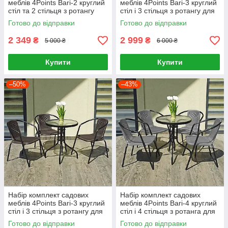
меблів 4Points Bari-2 круглий
меблів 4Points Bari-3 круглий
стіл та 2 стільця з ротангу
стіл і 3 стільця з ротангу для
для саду кафе тераси вулиці
саду кафе
Готово до відправки
Готово до відправки
2 349
2 999
₴
₴
5 000 ₴
6 000 ₴
Купити
Купити
–50%
–43%
Набір комплект садових
Набір комплект садових
меблів 4Points Bari-3 круглий
меблів 4Points Bari-4 круглий
стіл і 3 стільця з ротангу для
стіл і 4 стільця з ротанга для
саду кафе
саду кафе
Готово до відправки
Готово до відправки