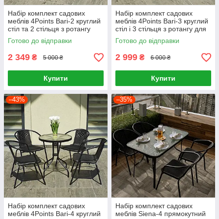
Набір комплект садових
Набір комплект садових
меблів 4Points Bari-2 круглий
меблів 4Points Bari-3 круглий
стіл та 2 стільця з ротангу
стіл і 3 стільця з ротангу для
для саду кафе тераси вулиці
саду кафе
Готово до відправки
Готово до відправки
2 349
2 999
₴
₴
5 000 ₴
6 000 ₴
Купити
Купити
–43%
–35%
Набір комплект садових
Набір комплект садових
меблів 4Points Bari-4 круглий
меблів Siena-4 прямокутний