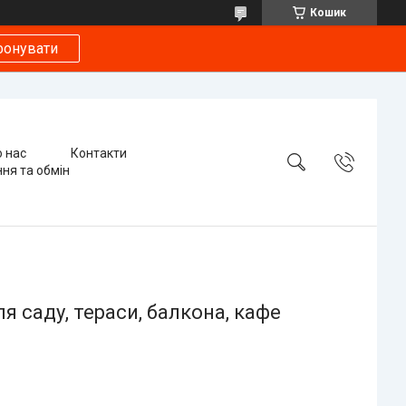
Кошик
фонувати
 нас
Контакти
ня та обмін
ля саду, тераси, балкона, кафе