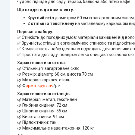
чудово підійде для саду, тераси, балкона або літніх кафе.
Що входить до комплекту:
Круглий стіл
діаметром 60 см із загартованим склом,
2 стільці з текстилену
на металевому каркасі, які в
Переваги набору:
✅ Стійкість до погодних умов: матеріали захищені від вол
✅ Зручність: стільці з ергономічною спинкою та підлокі
✅ Компактність: набір ідеально підходить для невеликих п
✅ Простота догляду: поверхні легко очищаються вологою
Характеристики стола:
🌿 Стільниця: загартоване скло
🌿 Розмір: діаметр 60 см, висота 70 см
🌿 Матеріал каркасу: сталь
🌿 Ф
орма: кругла<
/p>
Характеристики стільців:
🌿 Матеріал: метал, текстилен
🌿 Глибина сидіння: 72 см
🌿 Ширина сидіння: 55 см
🌿 Висота спинки: 91 см
🌿 Підлокітники: так
🌿 Максимальне навантаження: 120 кг