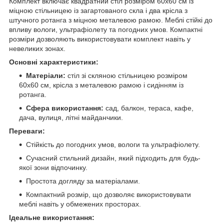
Комплект включає квадратний стіл розміром 60х60 см із
міцною стільницею із загартованого скла і два крісла з
штучного ротанга з міцною металевою рамою. Меблі стійкі до
впливу вологи, ультрафіолету та погодних умов. Компактні
розміри дозволяють використовувати комплект навіть у
невеликих зонах.
Основні характеристики:
Матеріали:
стіл зі скляною стільницею розміром
60х60 см, крісла з металевою рамою і сидінням із
ротанга.
Сфера використання:
сад, балкон, тераса, кафе,
дача, вулиця, літні майданчики.
Переваги:
Стійкість до погодних умов, вологи та ультрафіолету.
Сучасний стильний дизайн, який підходить для будь-
якої зони відпочинку.
Простота догляду за матеріалами.
Компактний розмір, що дозволяє використовувати
меблі навіть у обмежених просторах.
Ідеальне використання: