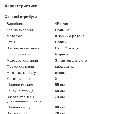
Характеристики
Основні атрибути
Виробник
4Points
Країна виробник
Польща
Матеріал
Штучний ротанг
Стан
Новий
В комплект входить
Стіл, Стілець
Колір оббивки
Чорний
Матеріал стільниці
Загартоване скло
Форма стільниці
квадратна
Матеріал каркасу
сталь
Кількість персон
2
Ширина стільця
55 см
Глибина стільця
59 см
Висота стільця з
74 см
урахуванням спинки
Ширина столу
60 см
Висота столу
70 см