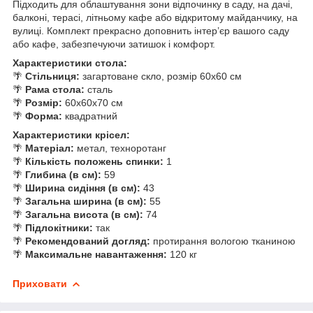
Підходить для облаштування зони відпочинку в саду, на дачі,
балконі, терасі, літньому кафе або відкритому майданчику, на
вулиці. Комплект прекрасно доповнить інтер’єр вашого саду
або кафе, забезпечуючи затишок і комфорт.
Характеристики стола:
🌴
Стільниця:
загартоване скло, розмір 60х60 см
🌴
Рама стола:
сталь
🌴
Розмір:
60х60х70 см
🌴
Форма:
квадратний
Характеристики крісел:
🌴
Матеріал:
метал, техноротанг
🌴
Кількість положень спинки:
1
🌴
Глибина (в см):
59
🌴
Ширина сидіння (в см):
43
🌴
Загальна ширина (в см):
55
🌴
Загальна висота (в см):
74
🌴
Підлокітники:
так
🌴
Рекомендований догляд:
протирання вологою тканиною
🌴
Максимальне навантаження:
120 кг
Приховати