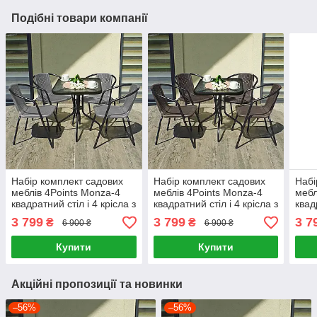
Подібні товари компанії
Набір комплект садових
Набір комплект садових
Набі
меблів 4Points Monza-4
меблів 4Points Monza-4
мебл
квадратний стіл і 4 крісла з
квадратний стіл і 4 крісла з
квад
ротанга для саду кафе
ротанга для саду кафе
рота
3 799
3 799
3 7
₴
₴
6 900 ₴
6 900 ₴
сірий
коричневий
Чор
Купити
Купити
Акційні пропозиції та новинки
–56%
–56%