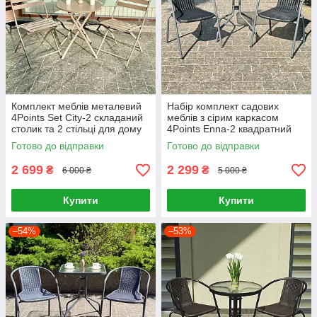
Комплект меблів металевий
Набір комплект садових
4Points Set City-2 складаний
меблів з сірим каркасом
столик та 2 стільці для дому
4Points Enna-2 квадратний
дачі саду балкону тераси
стіл і 2 крісла з ротанга для
Готово до відправки
Готово до відправки
кафе Тауп
саду кафе Чорний
2 699
2 299
₴
₴
6 000 ₴
5 000 ₴
Купити
Купити
–54%
–53%