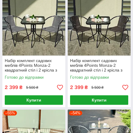
Набір комплект садових
Набір комплект садових
меблів 4Points Monza-2
меблів 4Points Monza-2
квадратний стіл і 2 крісла з
квадратний стіл і 2 крісла з
ротанга для саду кафе Сірий
ротанга для саду кафе
Готово до відправки
Готово до відправки
Коричневий
2 399
2 399
₴
₴
5 500 ₴
5 500 ₴
Купити
Купити
–55%
–54%