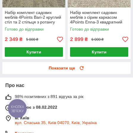
Набір комплект садових
Набір комплект садових
меблів 4Points Bari-2 круглий
меблів з сірим каркасом
стіл та 2 стільця з ротангу
4Points Enna-3 квадратний
для саду кафе тераси вулиці
стіл і 3 крісла з ротанга для
Готово до відправки
Готово до відправки
саду кафе Чорний
2 349
2 899
₴
₴
5 000 ₴
6 000 ₴
Купити
Купити
Показати ще
Про нас
98% позитивних з 891 відгука за рік
Працює з 08.02.2022
КНОПКА
ЗВ'ЯЗКУ
м. Київ
вул. Спаська 35, Київ 04070, Київ, Україна