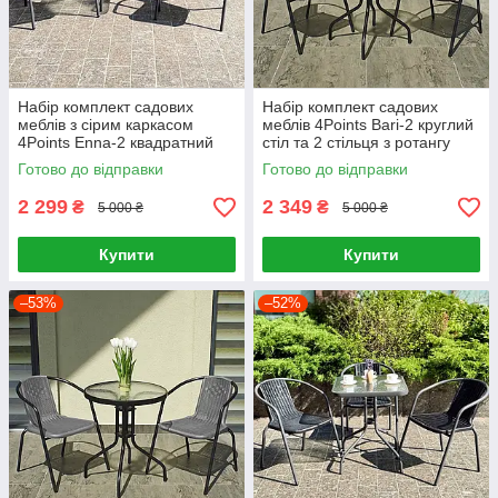
Набір комплект садових
Набір комплект садових
меблів з сірим каркасом
меблів 4Points Bari-2 круглий
4Points Enna-2 квадратний
стіл та 2 стільця з ротангу
стіл і 2 крісла з ротанга для
для саду кафе тераси вулиці
Готово до відправки
Готово до відправки
саду кафе Сірий
2 299
2 349
₴
₴
5 000 ₴
5 000 ₴
Купити
Купити
–53%
–52%