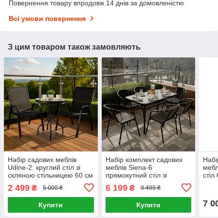
Повернення товару впродовж 14 днів за домовленістю
Всі умови повернення
З цим товаром також замовляють
Набір садових меблів
Набір комплект садових
Набі
Udine-2: круглий стіл зі
меблів Siena-6
мебл
скляною стільницею 60 см
прямокутний стіл зі
стіл 
та 2 стільці з текстилену
скляною стільницею та 6
текс
2 499
6 199
₴
₴
5 000 ₴
9 499 ₴
для саду, тераси, балкона,
стільців з ротанга Ч
тера
кафе Ч
Чор
7 0
Купити
Купити