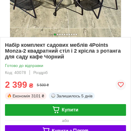
Набір комплект садових меблів 4Points
Monza-2 квадратний стіл і 2 крісла з ротанга
для саду кафе Чорний
Готово до відправки
Код: 40078
Роздріб
2 399
₴
5 500 ₴
Економія
3101 ₴
Залишилось
5 днів
Купити
або
Купити з