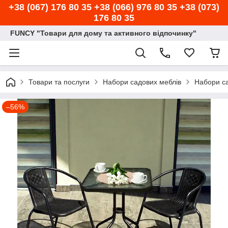
+38 (067) 176 80 35 +38 (066) 976 80 35 +38 (073)
176 80 35
FUNCY "Товари для дому та активного відпочинку"
Товари та послуги
Набори садових меблів
Набори са
–56%