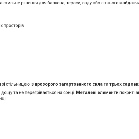
 стильне рішення для балкона, тераси, саду або літнього майданчи
х просторів
м
зі стільницею із
прозорого загартованого скла
та
трьох садови
 дощу та не перегрівається на сонці.
Металеві елементи
покриті 
ці.