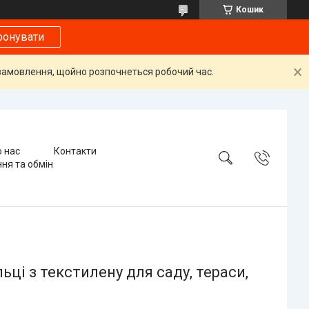
Кошик
фонувати
і замовлення, щойно розпочнеться робочий час.
 нас
Контакти
ня та обмін
ьці з текстилену для саду, тераси,