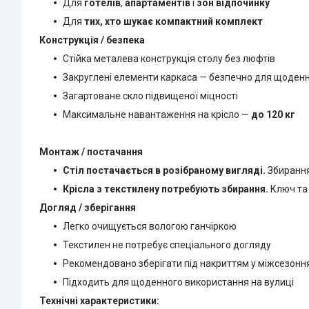
Для
готелів
,
апартаментів
і
зон відпочинку
Для
тих, хто шукає компактний комплект
Конструкція / безпека
Стійка металева конструкція столу без люфтів
Закруглені елементи каркаса — безпечно для щоден
Загартоване скло підвищеної міцності
Максимальне навантаження на крісло —
до 120 кг
Монтаж / постачання
Стіл постачається в розібраному вигляді.
Збирання
Крісла з текстилену потребують збирання.
Ключ та 
Догляд / зберігання
Легко очищується вологою ганчіркою
Текстилен не потребує спеціального догляду
Рекомендовано зберігати під накриттям у міжсезонн
Підходить для щоденного використання на вулиці
Технічні характеристики: