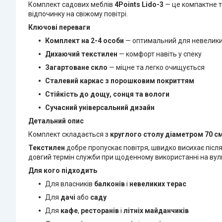
Комплект садових меблів
4Points Lido-3
— це компактне та
відпочинку на свіжому повітрі.
Ключові переваги
Комплект на 2-4 особи
— оптимальний для невелики
Дихаючий текстилен
— комфорт навіть у спеку
Загартоване скло
— міцне та легко очищується
Сталевий каркас з порошковим покриттям
Стійкість до дощу, сонця та вологи
Сучасний універсальний дизайн
Детальний опис
Комплект складається з
круглого столу діаметром 70 с
Текстилен
добре пропускає повітря, швидко висихає після
довгий термін служби при щоденному використанні на вули
Для кого підходить
Для власників
балконів
і
невеликих терас
Для
дачі
або
саду
Для
кафе
,
ресторанів
і
літніх майданчиків