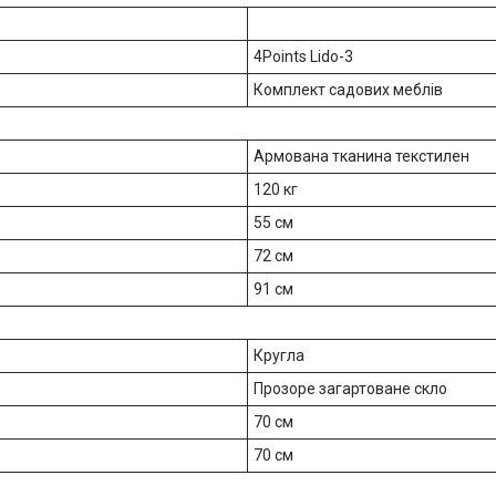
4Points Lido-3
Комплект садових меблів
Армована тканина текстилен
120 кг
55 см
72 см
91 см
Кругла
Прозоре загартоване скло
70 см
70 см