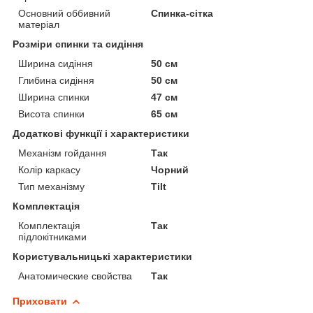
Основний оббивний
Спинка-сітка
матеріал
Розміри спинки та сидіння
Ширина сидіння
50 см
Глибина сидіння
50 см
Ширина спинки
47 см
Висота спинки
65 см
Додаткові функції і характеристики
Механізм гойдання
Так
Колір каркасу
Чорний
Тип механізму
Tilt
Комплектація
Комплектація
Так
підлокітниками
Користувальницькі характеристики
Анатомические свойства
Так
Приховати