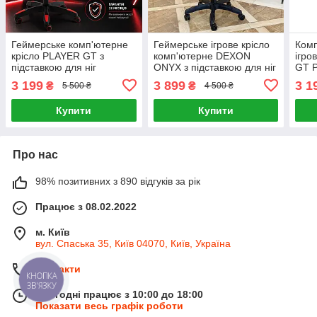
Геймерське комп'ютерне
Геймерське ігрове крісло
Комп
крісло PLAYER GT з
комп'ютерне DEXON
ігро
підставкою для ніг
ONYX з підставкою для ніг
GT P
Червоне офісне ігрове
з велюру спортивне для
ніг 
3 199
3 899
3 1
₴
₴
5 500 ₴
4 500 ₴
розкладне для ПК дому
пк розкладне Lagoon
робо
роботи
Купити
Купити
Про нас
98% позитивних з 890 відгуків за рік
Працює з 08.02.2022
м. Київ
вул. Спаська 35, Київ 04070, Київ, Україна
Контакти
КНОПКА
ЗВ'ЯЗКУ
Сьогодні працює з 10:00 до 18:00
Показати весь графік роботи