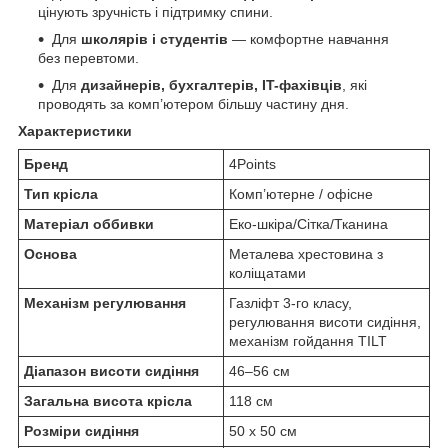
цінують зручність і підтримку спини.
Для
школярів і студентів
— комфортне навчання
без перевтоми.
Для
дизайнерів, бухгалтерів, IT-фахівців
, які
проводять за комп’ютером більшу частину дня.
Характеристики
Бренд
4Points
Тип крісла
Комп’ютерне / офісне
Матеріал оббивки
Еко-шкіра/Сітка/Тканина
Основа
Металева хрестовина з
коліщатами
Механізм регулювання
Газліфт 3-го класу,
регулювання висоти сидіння,
механізм гойдання TILT
Діапазон висоти сидіння
46–56 см
Загальна висота крісла
118 см
Розміри сидіння
50 х 50 см