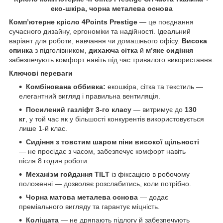
еко-шкіра, чорна металева основа
Комп’ютерне крісло 4Points Prestige
— це поєднання
сучасного дизайну, ергономіки та надійності. Ідеальний
варіант для роботи, навчання чи домашнього офісу.
Висока
спинка
з підголівником,
дихаюча сітка
й
м’яке сидіння
забезпечують комфорт навіть під час тривалого використання.
Ключові переваги
Комбінована оббивка:
екошкіра, сітка та текстиль —
елегантний вигляд і правильна вентиляція.
Посилений газліфт 3-го класу
— витримує до
130
кг
, у той час як у більшості конкурентів використовується
лише 1-й клас.
Сидіння з товстим шаром піни високої щільності
— не просідає з часом, забезпечує комфорт навіть
після 8 годин роботи.
Механізм гойдання TILT
із фіксацією в робочому
положенні — дозволяє розслабитись, коли потрібно.
Чорна матова металева основа
— додає
преміального вигляду та гарантує міцність.
Коліщата
— не дряпають підлогу й забезпечують