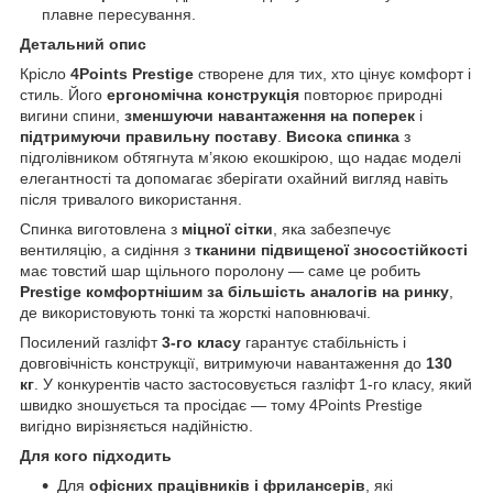
плавне пересування.
Детальний опис
Крісло
4Points Prestige
створене для тих, хто цінує комфорт і
стиль. Його
ергономічна конструкція
повторює природні
вигини спини,
зменшуючи навантаження на поперек
і
підтримуючи правильну поставу
.
Висока спинка
з
підголівником обтягнута м’якою екошкірою, що надає моделі
елегантності та допомагає зберігати охайний вигляд навіть
після тривалого використання.
Спинка виготовлена з
міцної
сітки
, яка забезпечує
вентиляцію, а сидіння з
тканини підвищеної зносостійкості
має товстий шар щільного поролону — саме це робить
Prestige комфортнішим за більшість аналогів на ринку
,
де використовують тонкі та жорсткі наповнювачі.
Посилений газліфт
3-го класу
гарантує стабільність і
довговічність конструкції, витримуючи навантаження до
130
кг
. У конкурентів часто застосовується газліфт 1-го класу, який
швидко зношується та просідає — тому 4Points Prestige
вигідно вирізняється надійністю.
Для кого підходить
Для
офісних працівників і фрилансерів
, які