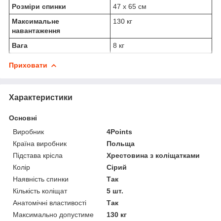
Розміри спинки
47 х 65 см
Максимальне
130 кг
навантаження
Вага
8 кг
Приховати
Характеристики
Основні
Виробник
4Points
Країна виробник
Польща
Підстава крісла
Хрестовина з коліщатками
Колір
Сірий
Наявність спинки
Так
Кількість коліщат
5 шт.
Анатомічні властивості
Так
Максимально допустиме
130 кг