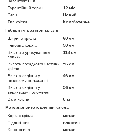
навантаження
Гарантійний термін
12 міс
Стан
Новий
Тип крісла
Комп'ютерне
Габаритні розміри крісла
Ширина крісла
60 см
Глибина крісла
50 см
Висота з урахуванням
118 см
спинки
Висота посадкової частини
56 см
крісла
Висота сидіння у
46 см
нижньому положенні
Висота сидіння у
56 см
верхньому положенні
Вага крісла
8 кг
Матеріал виготовлення крісла
Каркас крісла
метал
Підлокітник
пластик
Хрестовина
метал