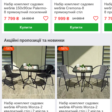
Набір комплект садових
Набір комплект садових
Набі
меблів 150x90см Palermo-
меблів Cremona-8
мебл
8 прямокутний посилений
прямокутний стіл
8 пр
стіл та 8 стільців з ротанга
150х90см та 8 стільців з
стіл 
7 799
7 999
7 7
₴
₴
16 000 ₴
14 000 ₴
для саду Чорний
ротанга для саду чорне
для 
скло/сірий каркас, Ч
Купити
Купити
Акційні пропозиції та новинки
–56%
–56%
Набір комплект садових
Набір комплект садових
меблів 4Points Monza-2
меблів 4Points Monza-2
квадратний стіл і 2 крісла з
квадратний стіл і 2 крісла з