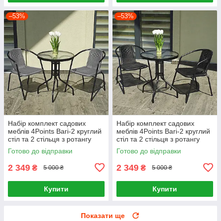
–53%
–53%
Набір комплект садових
Набір комплект садових
меблів 4Points Bari-2 круглий
меблів 4Points Bari-2 круглий
стіл та 2 стільця з ротангу
стіл та 2 стільця з ротангу
для саду кафе тераси вулиці
для саду кафе тераси вулиці
Готово до відправки
Готово до відправки
2 349
2 349
₴
₴
5 000 ₴
5 000 ₴
Купити
Купити
Показати ще