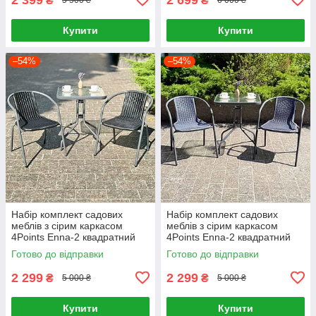
₴
₴
5 500 ₴
6 000 ₴
Купити
Купити
–54%
–54%
Набір комплект садових
Набір комплект садових
меблів з сірим каркасом
меблів з сірим каркасом
4Points Enna-2 квадратний
4Points Enna-2 квадратний
стіл і 2 крісла з ротанга для
стіл і 2 крісла з ротанга для
Готово до відправки
Готово до відправки
саду кафе Чорний
саду кафе Сірий
2 299
2 299
₴
₴
5 000 ₴
5 000 ₴
Купити
Купити