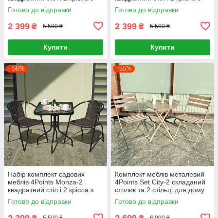
ротанга для саду кафе
ротанга для саду кафе Сірий
Готово до відправки
Готово до відправки
Чорний
2 399
2 399
₴
₴
5 500 ₴
5 500 ₴
Купити
Купити
–56%
–55%
Набір комплект садових
Комплект меблів металевий
меблів 4Points Monza-2
4Points Set City-2 складаний
квадратний стіл і 2 крісла з
столик та 2 стільці для дому
ротанга для саду кафе
дачі саду балкону тераси
Готово до відправки
Готово до відправки
Коричневий
кафе Тауп
2 399
2 699