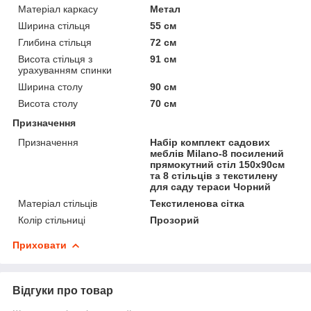
Матеріал каркасу
Метал
Ширина стільця
55 см
Глибина стільця
72 см
Висота стільця з
91 см
урахуванням спинки
Ширина столу
90 см
Висота столу
70 см
Призначення
Призначення
Набір комплект садових
меблів Milano-8 посилений
прямокутний стіл 150х90см
та 8 стільців з текстилену
для саду тераси Чорний
Матеріал стільців
Текстиленова сітка
Колір стільниці
Прозорий
Приховати
Відгуки про товар