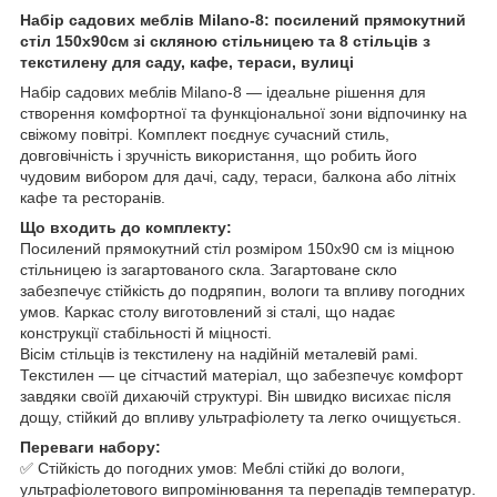
Набір садових меблів Milano-8: посилений прямокутний
стіл 150х90см зі скляною стільницею та 8 стільців з
текстилену для саду, кафе, тераси, вулиці
Набір садових меблів Milano-8 — ідеальне рішення для
створення комфортної та функціональної зони відпочинку на
свіжому повітрі. Комплект поєднує сучасний стиль,
довговічність і зручність використання, що робить його
чудовим вибором для дачі, саду, тераси, балкона або літніх
кафе та ресторанів.
Що входить до комплекту:
Посилений прямокутний стіл розміром 150x90 см із міцною
стільницею із загартованого скла. Загартоване скло
забезпечує стійкість до подряпин, вологи та впливу погодних
умов. Каркас столу виготовлений зі сталі, що надає
конструкції стабільності й міцності.
Вісім стільців із текстилену на надійній металевій рамі.
Текстилен — це сітчастий матеріал, що забезпечує комфорт
завдяки своїй дихаючій структурі. Він швидко висихає після
дощу, стійкий до впливу ультрафіолету та легко очищується.
Переваги набору:
✅ Стійкість до погодних умов: Меблі стійкі до вологи,
ультрафіолетового випромінювання та перепадів температур.