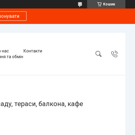
Кошик
фонувати
 нас
Контакти
ня та обмін
саду, тераси, балкона, кафе