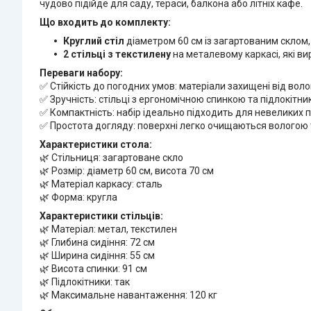
чудово підійде для саду, тераси, балкона або літніх кафе.
Що входить до комплекту:
Круглий стіл
діаметром 60 см із загартованим склом,
2 стільці з текстилену
на металевому каркасі, які в
Переваги набору:
✅ Стійкість до погодних умов: матеріали захищені від вол
✅ Зручність: стільці з ергономічною спинкою та підлокі
✅ Компактність: набір ідеально підходить для невеликих п
✅ Простота догляду: поверхні легко очищаються вологою
Характеристики стола:
🌿 Стільниця: загартоване скло
🌿 Розмір: діаметр 60 см, висота 70 см
🌿 Матеріал каркасу: сталь
🌿 Форма: кругла
Характеристики стільців:
🌿 Матеріал: метал, текстилен
🌿 Глибина сидіння: 72 см
🌿 Ширина сидіння: 55 см
🌿 Висота спинки: 91 см
🌿 Підлокітники: так
🌿 Максимальне навантаження: 120 кг