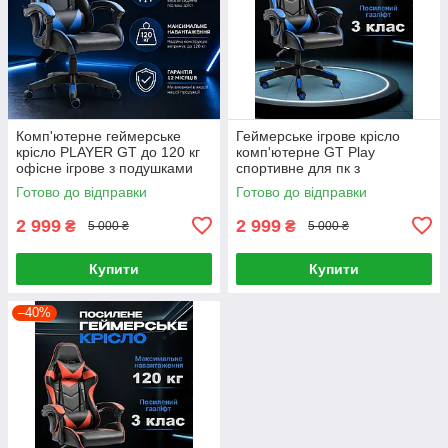
Комп'ютерне геймерське
Геймерське ігрове крісло
крісло PLAYER GT до 120 кг
комп'ютерне GT Play
офісне ігрове з подушками
спортивне для пк з
розкладне для дому офісу
подушками розкладне синє
Готово до відправки
Готово до відправки
роботи навчання Синій
2 999
2 999
₴
₴
5 000 ₴
5 000 ₴
Купити
Купити
–40%