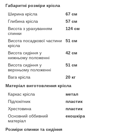
Габаритні розміри крісла
Ширина крісла
67 см
Глибина крісла
57 см
Висота з урахуванням
124 см
спинки
Висота посадкової частини
51 см
крісла
Висота сидіння у
42 см
нижньому положенні
Висота сидіння у
51 см
верхньому положенні
Вага крісла
20 кг
Матеріал виготовлення крісла
Каркас крісла
метал
Підлокітник
пластик
Хрестовина
пластик
Основний оббивний
екошкіра
матеріал
Розміри спинки та сидіння