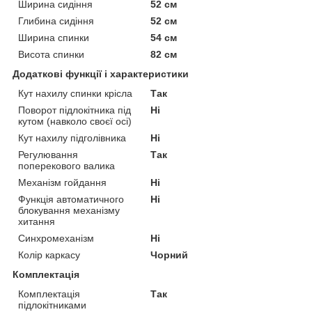
Ширина сидіння
52 см
Глибина сидіння
52 см
Ширина спинки
54 см
Висота спинки
82 см
Додаткові функції і характеристики
Кут нахилу спинки крісла
Так
Поворот підлокітника під
Ні
кутом (навколо своєї осі)
Кут нахилу підголівника
Ні
Регулювання
Так
поперекового валика
Механізм гойдання
Ні
Функція автоматичного
Ні
блокування механізму
хитання
Синхромеханізм
Ні
Колір каркасу
Чорний
Комплектація
Комплектація
Так
підлокітниками