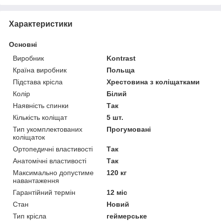
Характеристики
Основні
Виробник
Kontrast
Країна виробник
Польща
Підстава крісла
Хрестовина з коліщатками
Колір
Білий
Наявність спинки
Так
Кількість коліщат
5 шт.
Тип укомплектованих
Прогумовані
коліщаток
Ортопедичні властивості
Так
Анатомічні властивості
Так
Максимально допустиме
120 кг
навантаження
Гарантійний термін
12 міс
Стан
Новий
Тип крісла
геймерське