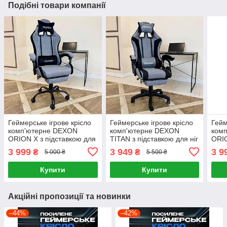
Подібні товари компанії
Геймерське ігрове крісло
Геймерське ігрове крісло
Гейм
комп'ютерне DEXON
комп'ютерне DEXON
ком
ORION X з підставкою для
TITAN з підставкою для ніг
ORIO
ніг з тканини і велюровими
з тканини спортивне для
ніг 
3 999
3 949
3 9
₴
₴
5 000 ₴
5 500 ₴
подушками для пк
пк розкладне Чорний-
розк
розкладне Сірий
Темно-сірий
Купити
Купити
Акційні пропозиції та новинки
–44%
–42%