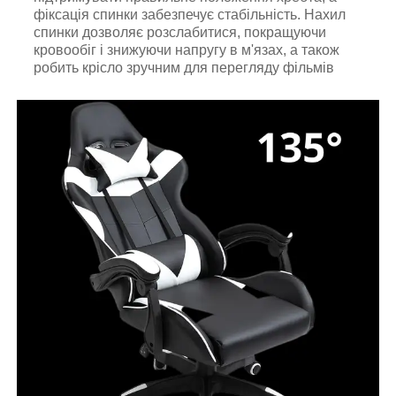
фіксація спинки забезпечує стабільність. Нахил
спинки дозволяє розслабитися, покращуючи
кровообіг і знижуючи напругу в м'язах, а також
робить крісло зручним для перегляду фільмів