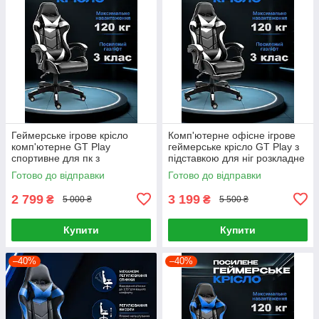
Геймерське ігрове крісло
Комп'ютерне офісне ігрове
комп'ютерне GT Play
геймерське крісло GT Play з
спортивне для пк з
підставкою для ніг розкладне
подушками розкладне біле
для дому роботи офісу Білий
Готово до відправки
Готово до відправки
2 799
3 199
₴
₴
5 000 ₴
5 500 ₴
Купити
Купити
–40%
–40%