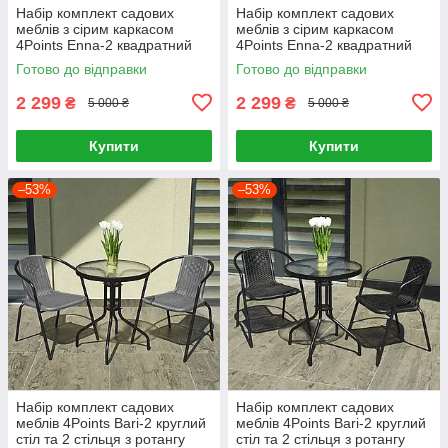
Набір комплект садових
Набір комплект садових
меблів з сірим каркасом
меблів з сірим каркасом
4Points Enna-2 квадратний
4Points Enna-2 квадратний
стіл і 2 крісла з ротанга для
стіл і 2 крісла з ротанга для
Готово до відправки
Готово до відправки
саду кафе Чорний
саду кафе Сірий
2 299
2 299
₴
₴
5 000 ₴
5 000 ₴
Купити
Купити
–53%
–53%
Набір комплект садових
Набір комплект садових
меблів 4Points Bari-2 круглий
меблів 4Points Bari-2 круглий
стіл та 2 стільця з ротангу
стіл та 2 стільця з ротангу