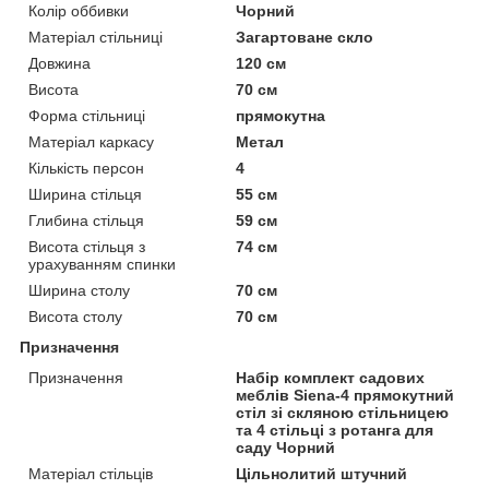
Колір оббивки
Чорний
Матеріал стільниці
Загартоване скло
Довжина
120 см
Висота
70 см
Форма стільниці
прямокутна
Матеріал каркасу
Метал
Кількість персон
4
Ширина стільця
55 см
Глибина стільця
59 см
Висота стільця з
74 см
урахуванням спинки
Ширина столу
70 см
Висота столу
70 см
Призначення
Призначення
Набір комплект садових
меблів Siena-4 прямокутний
стіл зі скляною стільницею
та 4 стільці з ротанга для
саду Чорний
Матеріал стільців
Цільнолитий штучний