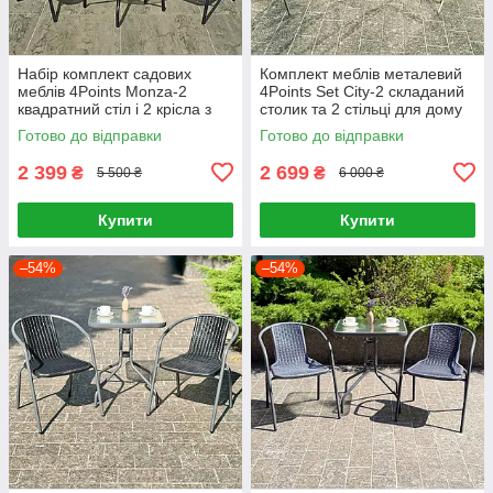
Набір комплект садових
Комплект меблів металевий
меблів 4Points Monza-2
4Points Set City-2 складаний
квадратний стіл і 2 крісла з
столик та 2 стільці для дому
ротанга для саду кафе Сірий
дачі саду балкону тераси
Готово до відправки
Готово до відправки
кафе Тауп
2 399
2 699
₴
₴
5 500 ₴
6 000 ₴
Купити
Купити
–54%
–54%