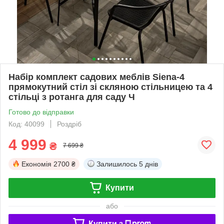
Набір комплект садових меблів Siena-4
прямокутний стіл зі скляною стільницею та 4
стільці з ротанга для саду Ч
Готово до відправки
Код: 40099
Роздріб
4 999
₴
7 699 ₴
Економія
2700 ₴
Залишилось
5 днів
Купити
або
Купити з