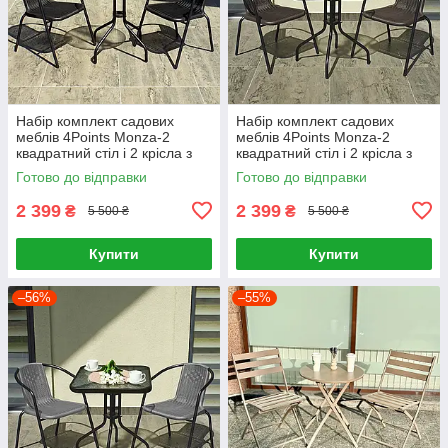
Набір комплект садових
Набір комплект садових
меблів 4Points Monza-2
меблів 4Points Monza-2
квадратний стіл і 2 крісла з
квадратний стіл і 2 крісла з
ротанга для саду кафе
ротанга для саду кафе
Готово до відправки
Готово до відправки
Чорний
Коричневий
2 399
2 399
₴
₴
5 500 ₴
5 500 ₴
Купити
Купити
–56%
–55%