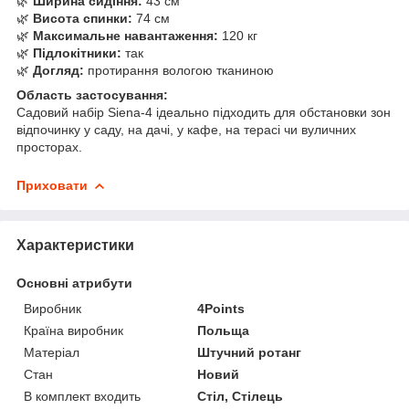
🌿
Ширина сидіння:
43 см
🌿
Висота спинки:
74 см
🌿
Максимальне навантаження:
120 кг
🌿
Підлокітники:
так
🌿
Догляд:
протирання вологою тканиною
Область застосування:
Садовий набір Siena-4 ідеально підходить для обстановки зон
відпочинку у саду, на дачі, у кафе, на терасі чи вуличних
просторах.
Приховати
Характеристики
Основні атрибути
Виробник
4Points
Країна виробник
Польща
Матеріал
Штучний ротанг
Стан
Новий
В комплект входить
Стіл, Стілець