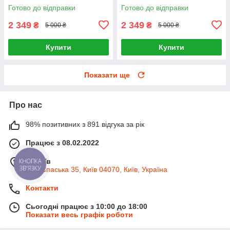
для саду кафе тераси вулиці
для саду кафе тераси вулиці
Готово до відправки
Готово до відправки
2 349
2 349
₴
₴
5 000 ₴
5 000 ₴
Купити
Купити
Показати ще
Про нас
98% позитивних з 891 відгука за рік
Працює з 08.02.2022
м. Київ
КНОПКА
ЗВ'ЯЗКУ
вул. Спаська 35, Київ 04070, Київ, Україна
Контакти
Сьогодні працює з 10:00 до 18:00
Показати весь графік роботи