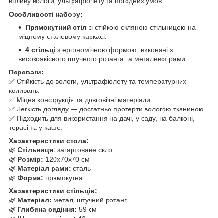
впливу вологи, ультрафіолету та погодних умов.
Особливості набору:
Прямокутний стіл
зі стійкою скляною стільницею на
міцному сталевому каркасі.
4 стільці
з ергономічною формою, виконані з
високоякісного штучного ротанга та металевої рами.
Переваги:
✅ Стійкість до вологи, ультрафіолету та температурних
коливань.
✅ Міцна конструкція та довговічні матеріали.
✅ Легкість догляду — достатньо протерти вологою тканиною.
✅ Підходить для використання на дачі, у саду, на балконі,
терасі та у кафе.
Характеристики стола:
🌿
Стільниця:
загартоване скло
🌿
Розмір:
120x70x70 см
🌿
Матеріал рами:
сталь
🌿
Форма:
прямокутна
Характеристики стільців:
🌿
Матеріал:
метал, штучний ротанг
🌿
Глибина сидіння:
59 см